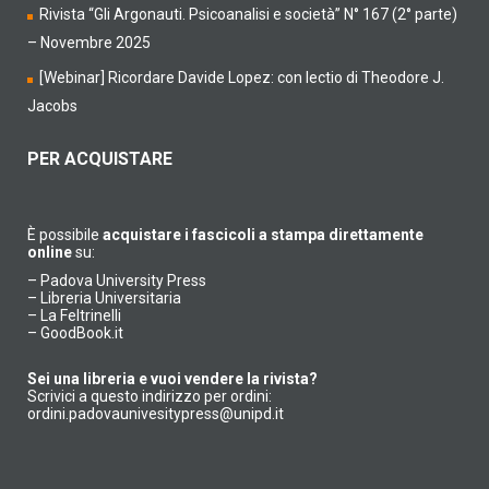
Rivista “Gli Argonauti. Psicoanalisi e società” N° 167 (2° parte)
– Novembre 2025
[Webinar] Ricordare Davide Lopez: con lectio di Theodore J.
Jacobs
PER ACQUISTARE
È possibile
acquistare i fascicoli a stampa direttamente
online
su:
–
Padova University Press
–
Libreria Universitaria
–
La Feltrinelli
–
GoodBook.it
Sei una libreria e vuoi vendere la rivista?
Scrivici a questo indirizzo per ordini:
ordini.padovaunivesitypress@unipd.it