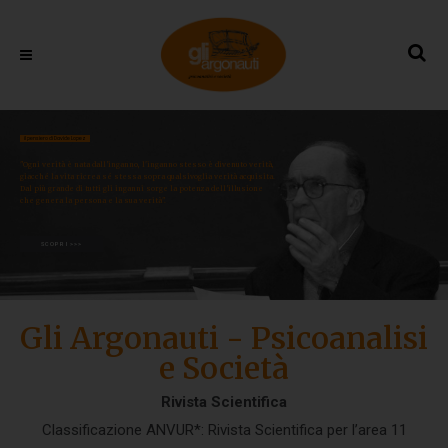
il pensiero di Davide Lopez
"Ogni verità è nata dall’inganno, l'inganno stesso è divenuto verità,
giacché la vita ricrea sé stessa sopra qualsivoglia verità acquisita.
Dal più grande di tutti gli inganni sorge la potenza dell’illusione
che genera la persona e la sua verità".
SCOPRI >>>
Gli Argonauti - Psicoanalisi
e Società
Rivista Scientifica
Classificazione ANVUR*: Rivista Scientifica per l’area 11