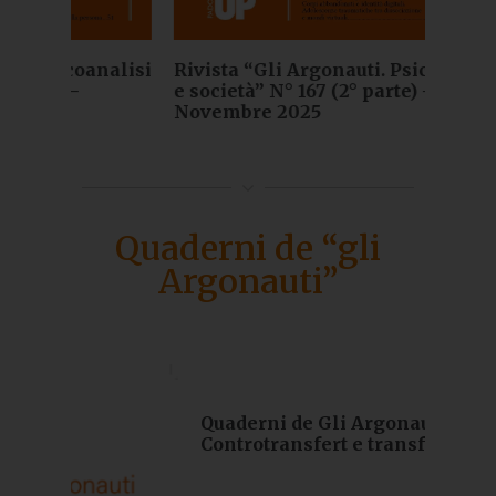
Rivista “Gli Argonauti. Psicoanalisi
analisi
e società” N° 167 (2° parte) –
Novembre 2025
Quaderni de “gli
Argonauti”
Quader
Identi
lutti