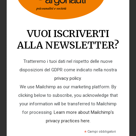
AZIONE TERAPEUTICA
BISOGNO/DESIDERIO
CAMBIAMENTO/TRASFORMAZIONE
VUOI ISCRIVERTI
COAZIONE A RIPETERE
COLLUSIONE
COLPA/VERGOGNA
CONFLITTO
ALLA NEWSLETTER?
CONSAPEVOLEZZA
Tratteremo i tuoi dati nel rispetto delle nuove
CONSCIO/INCONSCIO/PRECONSCIO
COSCIENZA
disposizioni del GDPR come indicato nella nostra
CURA
DEPRESSIONE/MALINCONIA
privacy policy
.
FALSO SÉ/VERO SÉ
GIOCO DEI DOPPI RUOLI
We use Mailchimp as our marketing platform. By
clicking below to subscribe, you acknowledge that
GRUPPO
GUERRA
your information will be transferred to Mailchimp
IDEALE DELL’IO/IO IDEALE/SUPER-IO
for processing.
Learn more about Mailchimp’s
IDENTIFICAZIONE
IDENTITÀ
privacy practices here.
INTERPRETAZIONE
INTERSOGGETTIVITÀ
*
Campi obbligatori