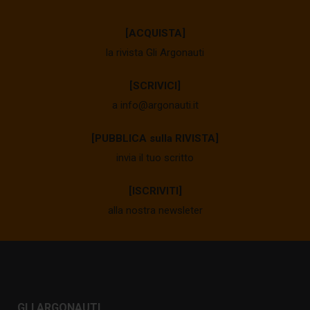
[ACQUISTA]
la rivista Gli Argonauti
[SCRIVICI]
a info@argonauti.it
[PUBBLICA sulla RIVISTA]
invia il tuo scritto
[ISCRIVITI]
alla nostra newsleter
GLI ARGONAUTI