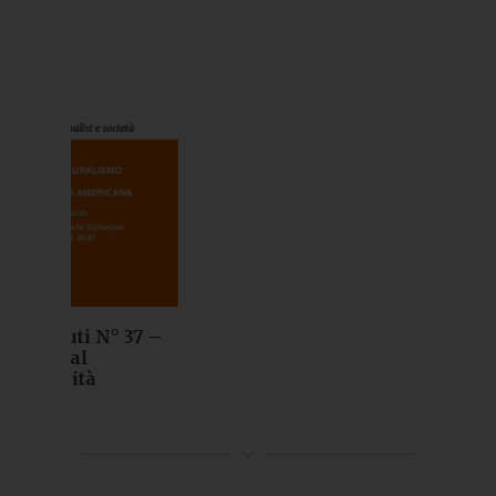
 37 –
Quaderni de Gli Argonauti N° 36 –
Controtransfert e transfert