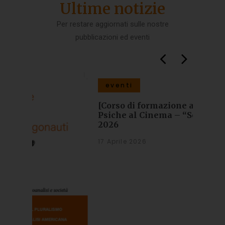
Ultime notizie
Per restare aggiornati sulle nostre
pubblicazioni ed eventi
eventi
even
[Corso di formazione a Padova] La
[Webin
Psiche al Cinema – “Solitudini” ed.
con le
2026
12 Sett
17 Aprile 2026