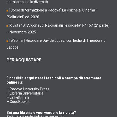
pluralismo e alla diversità
[Corso di formazione a Padova] La Psiche al Cinema –
“Solitudini” ed. 2026
Rivista “Gli Argonauti. Psicoanalisi e società” N° 167 (2° parte)
– Novembre 2025
[Webinar] Ricordare Davide Lopez: con lectio di Theodore J.
Jacobs
PER ACQUISTARE
È possibile
acquistare i fascicoli a stampa direttamente
online
su:
–
Padova University Press
–
Libreria Universitaria
–
La Feltrinelli
–
GoodBook.it
Sei una libreria e vuoi vendere la rivista?
Scrivici a questo indirizzo per ordini: