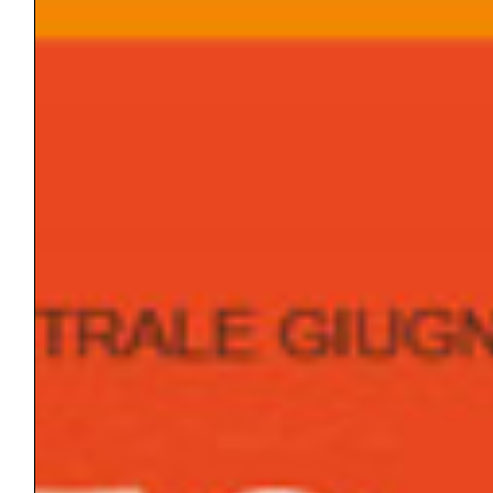
phratry. At the same time, the study
questions whether the Homeric narrative
possesses an original and explanatory
lexicon of sibling dynamics, and whether it
can contribute to theoretical development
through a refinement of these constructs.
Keywords: Individuation, Incest, Fairy tale,
Archetypes, Collective unconscious.
Silvia Ferrara
La speranza nella società dell’iper-azione:
esplorazioni di un sentimento a sostegno
della persona
[Scarica il saggio in formato .PDF]