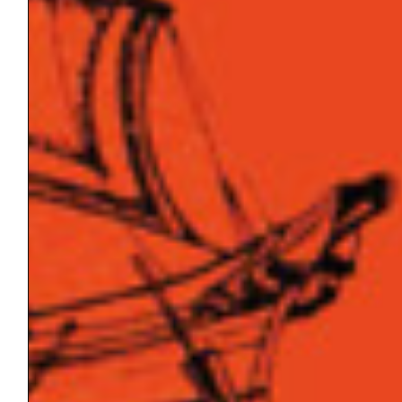
CERCA
Cerca
ULTIME NEWS
In ricordo di Davide Lopez
Rivista “Gli Argonauti. Psicoanalisi e società” N°
168 (1° parte) – Maggio 2026
Quaderni de Gli Argonauti N° 37 – Dalla psicologia
dell’io al pluralismo e alla diversità
[Corso di formazione a Padova] La Psiche al