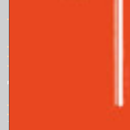
Il progetto
Numeri pubblicati
i Quaderni
La collana
Pubblicazioni
i Libri
le News
Contatti
PER APPROFONDIRE
In ricordo di Davide Lopez
Rivista “Gli Argonauti. Psicoanalisi e società” N° 168 (1° parte)
– Maggio 2026