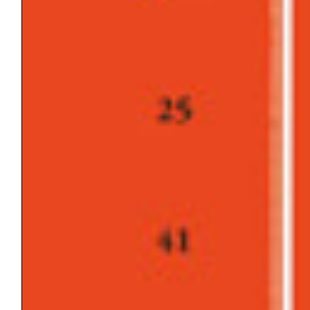
DEPRESSIONE/MALINCONIA
FALSO SÉ/VERO SÉ
GIOCO DEI DOPPI RUOLI
GRUPPO
GUERRA
IDEALE DELL’IO/IO IDEALE/SUPER-IO
IDENTIFICAZIONE
IDENTITÀ
INTERPRETAZIONE
INTERSOGGETTIVITÀ
LIBIDO
LUTTO
MASOCHISMO
MEMORIA
MODELLO
NARCISISMO
PERTURBANTE
POTENZA
PRINCIPIO DI PIACERE/PULSIONE DI
MORTE