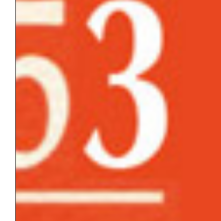
Abstract
: L’autrice analizza la funzione della
speranza in una società caratterizzata da
iper-azione e saturazione mentale. In una
realtà spesso scollegata dal mondo interno,
la speranza emerge come processo
dinamico tra illusione e disillusione, capace
di tollerare la caducità, elaborare le perdite e
orientarsi al futuro. L’analisi si articola
attraverso il film Un altro giro di Thomas
Vinterberg, in cui i protagonisti
sperimentano illusioni salvifiche e
apprendono a confrontarsi con la propria
fallibilità, incarnando l’interazione tra
illusione, speranza e trasformazione. Infine,
si evidenzia il ruolo dello spazio
transizionale winnicottiano, esteso ad arte e