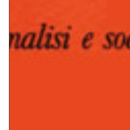
cinema, come luogo in cui il soggetto
integra vissuto, creatività e speranza
trasformativa.
Keywords: Speranza, Illusione, Disillusione,
Gioco, Oggetto trans-narcisistico.
Hope in a society of hyper-action: exploring
a feeling that supports the person
Abstract
: The author analyzes the function
of hope in a society characterized by hyper-
action and mental saturation. In a reality
often disconnected from the internal world,
hope emerges as a dynamic process
between illusion and disillusionment,
capable of tolerating transience, processing
losses, and orienting oneself toward the