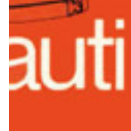
Cinema – “Solitudini” ed. 2026
Rivista “Gli Argonauti. Psicoanalisi e società” N°
167 (2° parte) – Novembre 2025
CATEGORIE
Eventi
i Quaderni de “gli Argonauti”
In evidenza
la Rivista "Gli Argonauti"
la Rivista "Gli Argonauti" – prima parte
Libri