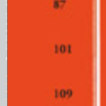
risultato dell’emancipazione delle tensioni vitali e della loro
integrazione guidata dalla consapevolezza.
(*) Classificazione ANVUR (
Agenzia Nazionale di Valutazione del sistema
Universitario e della Ricerca
): “Rivista Scientifica” per l’Area 11 dal 2017.
Registrazione al Tribunale di Padova n° 2463, 25 luglio 2018.
Registrazione al Tribunale di Milano n° 393, 22 novembre 1977.
Gli Argonauti. Rivista di Psicanalisi
ISBN 978-88-430-8722-8 ISSN 0391-7274
Quaderni de GLI ARGONAUTI
ISBN 978-88-430-8175-2 ISSN 2533-0446
PER CONOSCERCI
Home
Davide Lopez
gli Organi editoriali
la Rivista