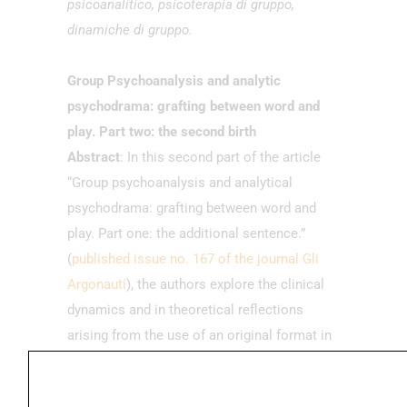
psicoanalitico, psicoterapia di gruppo,
dinamiche di gruppo.
Group Psychoanalysis and analytic
psychodrama: grafting between word and
play. Part two: the second birth
Abstract
: In this second part of the article
“Group psychoanalysis and analytical
psychodrama: grafting between word and
play. Part one: the additional sentence.”
(
published issue no. 167 of the journal Gli
Argonauti
), the authors explore the clinical
dynamics and in theoretical reflections
arising from the use of an original format in
group psychotherapy, which integrates the
group-analytic model with analytic