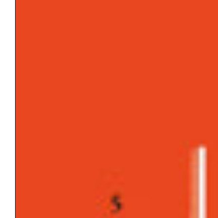
Senza categoria
TAGS
ANGOSCIA
ATTIVITÀ/PASSIVITÀ
AZIONE TERAPEUTICA
BISOGNO/DESIDERIO
CAMBIAMENTO/TRASFORMAZIONE
COAZIONE A RIPETERE
COLLUSIONE
COLPA/VERGOGNA
CONFLITTO
CONSAPEVOLEZZA
CONSCIO/INCONSCIO/PRECONSCIO
COSCIENZA
CURA