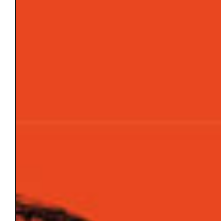
[Leggi tutti i saggi della Rivista “Gli
Argonauti. Psicoanalisi e società” N° 168 (1°
parte) – Maggio 2026]
Tags:
COMPLESSO FRATERNO
GRUPPO
IDENTITÀ
NARCISISMO
PSICOTERAPIA
SPERANZA
TECNICA PSICOANALITICA