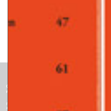
PSICOTERAPIA
SCISSIONE
SETTING
SOGGETTO/OGGETTO
SOGNO
SPERANZA
SVILUPPO/MATURAZIONE/EMANCIPAZIONE
SÉ
TECNICA PSICOANALITICA
TENSIONE RELAZIONALE
TRANSFERT/CONTROTRANSFERT
TRATTAMENTO
TRAUMA
GLI ARGONAUTI
Psicoanalisi e società
Fondata da Davide Lopez nel 1977, è Rivista Scientifica dedicata
alla riflessione su una nuova concezione della persona (Lopez):