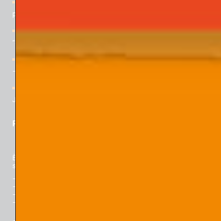
Quaderni de Gli Argonauti N° 37 – Dalla psicologia dell’io al
pluralismo e alla diversità
[Corso di formazione a Padova] La Psiche al Cinema –
“Solitudini” ed. 2026
Rivista “Gli Argonauti. Psicoanalisi e società” N° 167 (2° parte)
– Novembre 2025
[Webinar] Ricordare Davide Lopez: con lectio di Theodore J.
Jacobs
PER ACQUISTARE
È possibile
acquistare i fascicoli a stampa direttamente online
su:
–
Padova University Press
–
Libreria Universitaria
–
La Feltrinelli
–
GoodBook.it