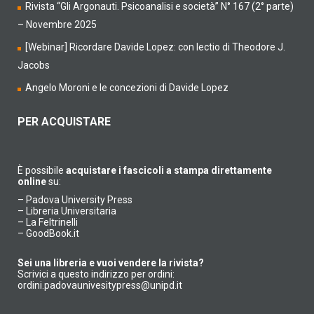
Rivista “Gli Argonauti. Psicoanalisi e società” N° 167 (2° parte)
– Novembre 2025
[Webinar] Ricordare Davide Lopez: con lectio di Theodore J.
Jacobs
Angelo Moroni e le concezioni di Davide Lopez
PER ACQUISTARE
È possibile
acquistare i fascicoli a stampa direttamente
online
su:
–
Padova University Press
–
Libreria Universitaria
–
La Feltrinelli
–
GoodBook.it
Sei una libreria e vuoi vendere la rivista?
Scrivici a questo indirizzo per ordini:
ordini.padovaunivesitypress@unipd.it