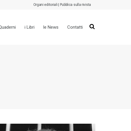
|
Organi editoriali
Pubblica sulla rivista
 Quaderni
i Libri
le News
Contatti