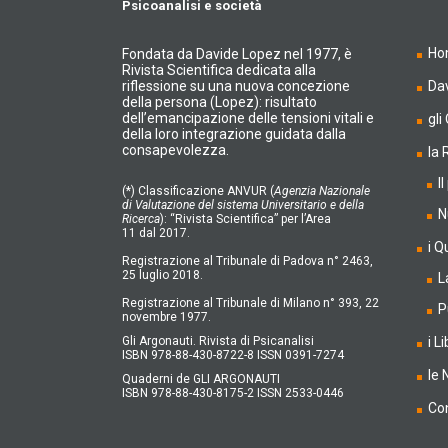
Psicoanalisi e società
Ho
Fondata da Davide Lopez nel 1977, è
Rivista Scientifica dedicata alla
riflessione su una nuova concezione
Da
della persona (Lopez): risultato
dell’emancipazione delle tensioni vitali e
gli
della loro integrazione guidata dalla
consapevolezza.
la 
I
(*) Classificazione ANVUR (
Agenzia Nazionale
di Valutazione del sistema Universitario e della
N
Ricerca
): “Rivista Scientifica” per l’Area
11 dal 2017.
i Q
Registrazione al Tribunale di Padova n° 2463,
25 luglio 2018.
L
Registrazione al Tribunale di Milano n° 393, 22
P
novembre 1977.
Gli Argonauti. Rivista di Psicanalisi
i Li
ISBN 978-88-430-8722-8 ISSN 0391-7274
le
Quaderni de GLI ARGONAUTI
ISBN 978-88-430-8175-2 ISSN 2533-0446
Con