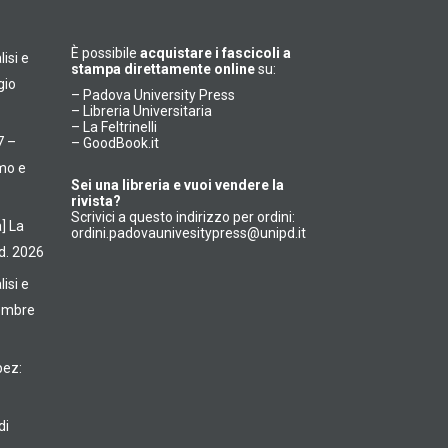
È possibile
acquistare i fascicoli a
isi e
stampa direttamente online
su:
gio
–
Padova University Press
–
Libreria Universitaria
–
La Feltrinelli
7 –
–
GoodBook.it
smo e
Sei una libreria e vuoi vendere la
rivista?
Scrivici a questo indirizzo per ordini:
] La
ordini.padovaunivesitypress@unipd.it
ed. 2026
isi e
vembre
pez:
di