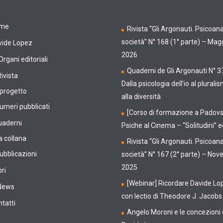
me
Rivista “Gli Argonauti. Psicoanal
società” N° 168 (1° parte) – Mag
vide Lopez
2026
 Organi editoriali
Quaderni de Gli Argonauti N° 3
Rivista
Dalla psicologia dell’io al plurali
l progetto
alla diversità
umeri pubblicati
[Corso di formazione a Padova
uaderni
Psiche al Cinema – “Solitudini” 
a collana
Rivista “Gli Argonauti. Psicoanal
ubblicazioni
società” N° 167 (2° parte) – No
2025
bri
[Webinar] Ricordare Davide Lo
 News
con lectio di Theodore J. Jacobs
tatti
Angelo Moroni e le concezioni 