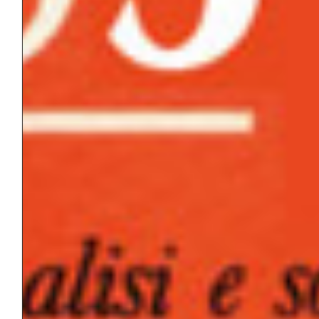
più, luoghi di permanenza più che di
appartenenza simbolica.
Quali tipi di conflitti familiari si impongono
all’attenzione del clinico nella “liquidità”
contemporanea dei legami umani? E’
possibile mentalizzare il conflitto all’interno
del gruppo primario, o si rimane sul mero
piano dell’agire? Attraverso vignette cliniche
verranno illustrati alcuni dei traumi e dei
conflitti che caratterizzano coppie e famiglie
nell’attuale contesto di modernità liquida.
Parole chiave: gruppo-famiglia; conflitto;
violenza; trauma; liquidi
LUISA