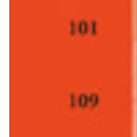
AZIONE TERAPEUTICA
BISOGNO/DESIDERIO
CAMBIAMENTO/TRASFORMAZIONE
COAZIONE A RIPETERE
COLLUSIONE
COLPA/VERGOGNA
CONFLITTO
CONSAPEVOLEZZA
CONSCIO/INCONSCIO/PRECONSCIO
COSCIENZA
CURA
DEPRESSIONE/MALINCONIA
FALSO SÉ/VERO SÉ
GIOCO DEI DOPPI RUOLI
GRUPPO
GUERRA
IDEALE DELL’IO/IO IDEALE/SUPER-IO
IDENTIFICAZIONE
IDENTITÀ