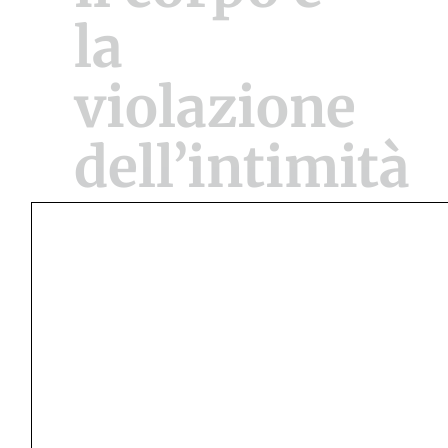
la
violazione
dell’intimità
Riassunto
Gli Autori evidenziano i modi differenti di
osservare psicoanaliticamente e
considerare il corpo e la sua intimità alla
luce dei profondi cambiamenti macrosociali
avvenuti in più di mezzo secolo. In dettaglio:
attraverso lo studio dei miti sociali che
attraversano le famiglie oggi, viene
approfondita la crisi dei legami familiari,