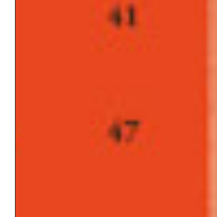
ULTIME NEWS
In ricordo di Davide Lopez
Rivista “Gli Argonauti. Psicoanalisi e società” N°
168 (1° parte) – Maggio 2026
Quaderni de Gli Argonauti N° 37 – Dalla psicologia
dell’io al pluralismo e alla diversità
[Corso di formazione a Padova] La Psiche al
Cinema – “Solitudini” ed. 2026
Rivista “Gli Argonauti. Psicoanalisi e società” N°
167 (2° parte) – Novembre 2025
CATEGORIE