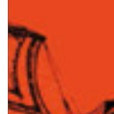
situazioni
di cura
Riassunto
“Il senso soggettivo del sé non è definito ed
espresso unicamente dalle relazioni con gli
altri, ma anche dalle relazioni con i vari
setting fisici entro cui si specifica e si
struttura la vita quotidiana (Proshansky et al,
1983)”
Dalla nascita in poi, attraverso il corpo in
movimento e l’interazione con il mondo
umano e non-umano, si prende possesso
dello spazio esterno, interiorizzandolo e