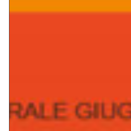
ELENA
SALVATRICE
LA ROSA
Quando la
guerra è in
casa: il
gruppo-