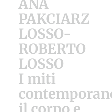
ANA
PAKCIARZ
LOSSO-
ROBERTO
LOSSO
I miti
contemporane
il corpo e