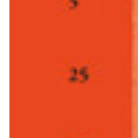
sociale.
Vuoi abbonarti alla rivista?
CERCA
Cerca