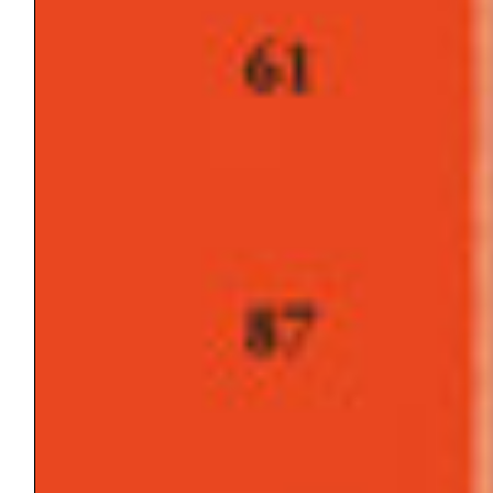
Eventi
i Quaderni de “gli Argonauti”
In evidenza
la Rivista "Gli Argonauti"
la Rivista "Gli Argonauti" – prima parte
Libri
Senza categoria
TAGS
ANGOSCIA
ATTIVITÀ/PASSIVITÀ