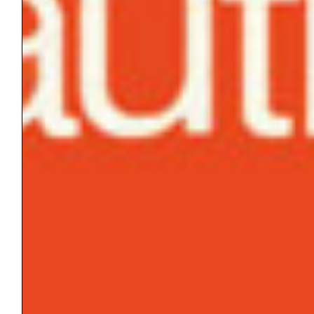
poiché solo in quest’ultimo si può davvero
accogliere e contenere.
Cosimo
SCHINAIA
Dal film
Salò e le
120
giornate di