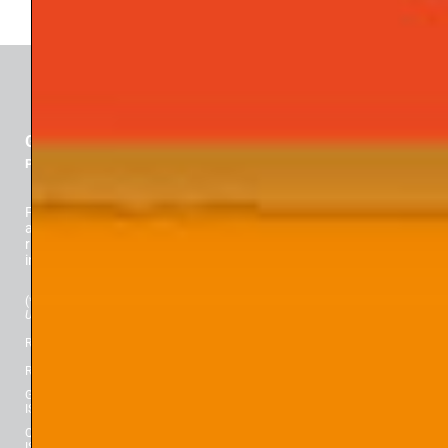
TRATTAMENTO
TRAUMA
GLI ARGONAUTI
Psicoanalisi e società
Fondata da Davide Lopez nel 1977, è Rivista Scientifica dedicata
alla riflessione su una nuova concezione della persona (Lopez):
risultato dell’emancipazione delle tensioni vitali e della loro
integrazione guidata dalla consapevolezza.
(*) Classificazione ANVUR (
Agenzia Nazionale di Valutazione del sistema
Universitario e della Ricerca
): “Rivista Scientifica” per l’Area 11 dal 2017.
Registrazione al Tribunale di Padova n° 2463, 25 luglio 2018.
Registrazione al Tribunale di Milano n° 393, 22 novembre 1977.
Gli Argonauti. Rivista di Psicanalisi
ISBN 978-88-430-8722-8 ISSN 0391-7274
Quaderni de GLI ARGONAUTI
ISBN 978-88-430-8175-2 ISSN 2533-0446