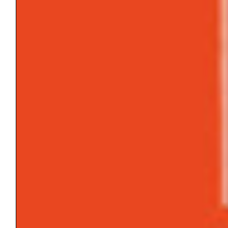
INTERPRETAZIONE
INTERSOGGETTIVITÀ
LIBIDO
LUTTO
MASOCHISMO
MEMORIA
MODELLO
NARCISISMO
PERTURBANTE
POTENZA
PRINCIPIO DI PIACERE/PULSIONE DI
MORTE
PSICOTERAPIA
SCISSIONE
SETTING
SOGGETTO/OGGETTO
SOGNO
SPERANZA
SVILUPPO/MATURAZIONE/EMANCIPAZIONE
SÉ
TECNICA PSICOANALITICA
TENSIONE RELAZIONALE
TRANSFERT/CONTROTRANSFERT