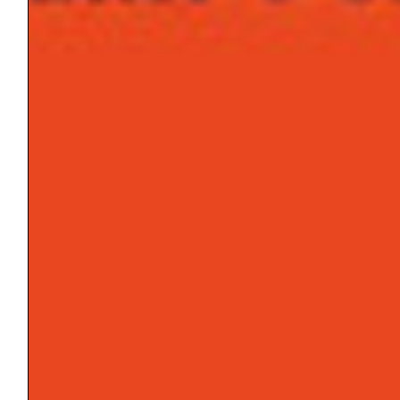
CONSOLARO
L’arte di
riparare se
stessi
Riassunto
Nell’articolo viene raccontata la storia
clinica di una giovane donna, artista del
riciclaggio, con disturbo borderline di
personalità. La riflessione utilizza come
prospettiva di analisi sia la sua produzione
artistica e le modificazioni creative prodotte