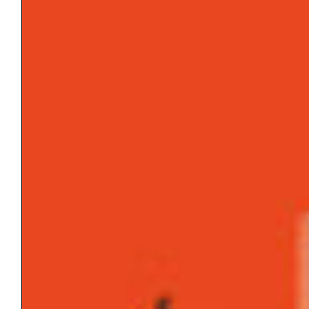
Sodoma di
Pasolini a
Boko
Haram. La
mentalità
pedofila
nella
perversità