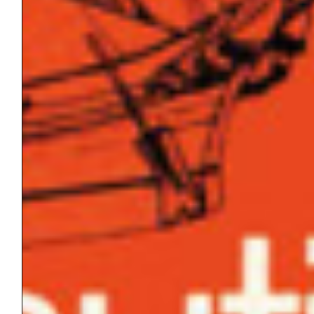
trasformandolo in luogo attraverso
esperienza, emozione, tempo, memoria. Il
“passato ambientale” di ciascuno incide sul
riconoscimento, o meno, dei contesti che si
attraversano nell’arco della propria vita. La
casa, le abitudini, le attività e le routine
quotidiane rivestono una funzione
identitaria, riconoscibile soprattutto in
vecchiaia, in particolare quando cadute o
malattie sradicano bruscamente la persona
dall’ambiente domestico, costringendola ad
affrontare ambienti sconosciuti. Nei
contesti di cura diviene quindi di
fondamentale importanza la responsabilità
dei professionisti nel riconoscere e
restituire il significato di spazio e luogo,