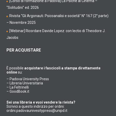
[Corso di formazione a Padova] La Psiche al Cinema –
“Solitudini” ed. 2026
Rivista “Gli Argonauti. Psicoanalisi e società” N° 167 (2° parte)
– Novembre 2025
[Webinar] Ricordare Davide Lopez: con lectio di Theodore J.
Jacobs
PER ACQUISTARE
È possibile
acquistare i fascicoli a stampa direttamente
online
su:
–
Padova University Press
–
Libreria Universitaria
–
La Feltrinelli
–
GoodBook.it
Sei una libreria e vuoi vendere la rivista?
Scrivici a questo indirizzo per ordini:
ordini.padovaunivesitypress@unipd.it