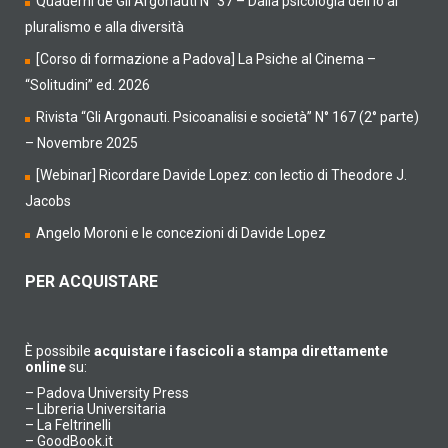
Quaderni de Gli Argonauti N° 37 – Dalla psicologia dell’io al
pluralismo e alla diversità
[Corso di formazione a Padova] La Psiche al Cinema –
“Solitudini” ed. 2026
Rivista “Gli Argonauti. Psicoanalisi e società” N° 167 (2° parte)
– Novembre 2025
[Webinar] Ricordare Davide Lopez: con lectio di Theodore J.
Jacobs
Angelo Moroni e le concezioni di Davide Lopez
PER ACQUISTARE
È possibile
acquistare i fascicoli a stampa direttamente
online
su:
–
Padova University Press
–
Libreria Universitaria
–
La Feltrinelli
–
GoodBook.it