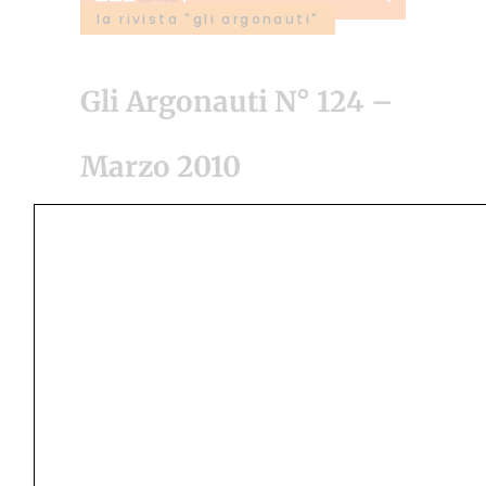
la rivista "gli argonauti"
Gli Argonauti N° 124 –
Marzo 2010
22 Dicembre 2013
by
Redazione Argonauti