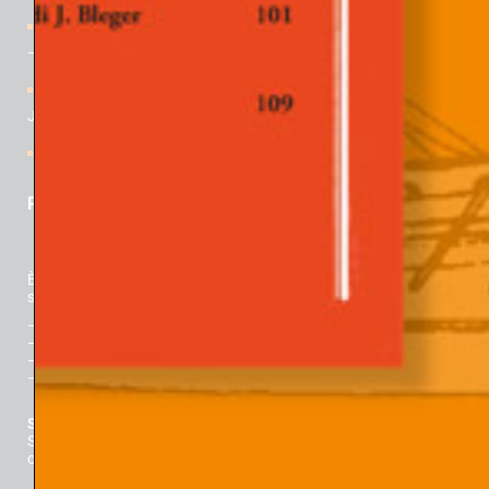
Rivista “Gli Argonauti. Psicoanalisi e società” N° 167 (2° parte)
– Novembre 2025
[Webinar] Ricordare Davide Lopez: con lectio di Theodore J.
Jacobs
Angelo Moroni e le concezioni di Davide Lopez
PER ACQUISTARE
È possibile
acquistare i fascicoli a stampa direttamente online
su:
–
Padova University Press
–
Libreria Universitaria
–
La Feltrinelli
–
GoodBook.it
Sei una libreria e vuoi vendere la rivista?
Scrivici a questo indirizzo per ordini:
ordini.padovaunivesitypress@unipd.it