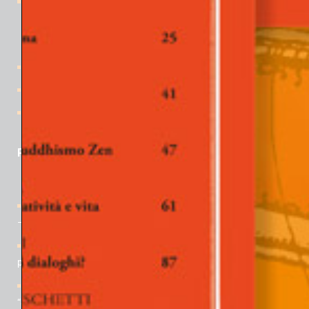
i Quaderni
La collana
Pubblicazioni
i Libri
le News
Contatti
PER APPROFONDIRE
Rivista “Gli Argonauti. Psicoanalisi e società” N° 168 (1° parte)
– Maggio 2026
Quaderni de Gli Argonauti N° 37 – Dalla psicologia dell’io al
pluralismo e alla diversità
[Corso di formazione a Padova] La Psiche al Cinema –
“Solitudini” ed. 2026