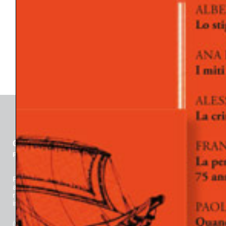
SOGNO
SPERANZA
SVILUPPO/MATURAZIONE/EMANCIPAZIONE
SÉ
TECNICA PSICOANALITICA
TENSIONE RELAZIONALE
TRANSFERT/CONTROTRANSFERT
TRATTAMENTO
TRAUMA
GLI ARGONAUTI
Psicoanalisi e società
Fondata da Davide Lopez nel 1977, è Rivista Scientifica dedicata
alla riflessione su una nuova concezione della persona (Lopez):
risultato dell’emancipazione delle tensioni vitali e della loro
integrazione guidata dalla consapevolezza.
(*) Classificazione ANVUR (
Agenzia Nazionale di Valutazione del sistema