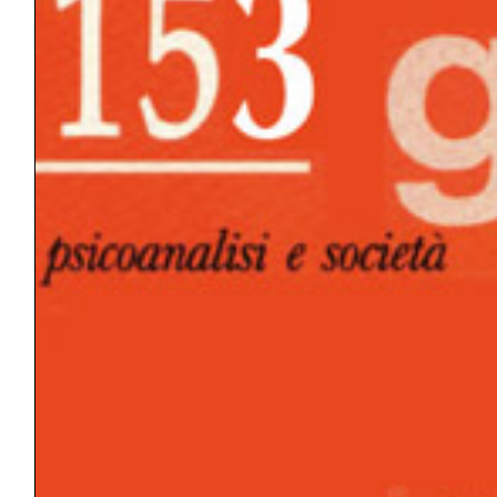
GIOCO DEI DOPPI RUOLI
GRUPPO
GUERRA
IDEALE DELL’IO/IO IDEALE/SUPER-IO
IDENTIFICAZIONE
IDENTITÀ
INTERPRETAZIONE
INTERSOGGETTIVITÀ
LIBIDO
LUTTO
MASOCHISMO
MEMORIA
MODELLO
NARCISISMO
PERTURBANTE
POTENZA
PRINCIPIO DI PIACERE/PULSIONE DI
MORTE
PSICOTERAPIA
SCISSIONE
SETTING
SOGGETTO/OGGETTO