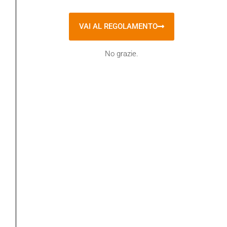
Theodore J. Jacobs
VAI AL REGOLAMENTO
No grazie.
CATEGORIE
Eventi
i Quaderni de “gli Argonauti”
In evidenza
la Rivista "Gli Argonauti"
la Rivista "Gli Argonauti" – prima parte
Libri
Senza categoria