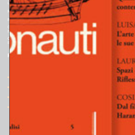
Universitario e della Ricerca
): “Rivista Scientifica” per l’Area 11 dal 2017.
Registrazione al Tribunale di Padova n° 2463, 25 luglio 2018.
Registrazione al Tribunale di Milano n° 393, 22 novembre 1977.
Gli Argonauti. Rivista di Psicanalisi
ISBN 978-88-430-8722-8 ISSN 0391-7274
Quaderni de GLI ARGONAUTI
ISBN 978-88-430-8175-2 ISSN 2533-0446
PER CONOSCERCI
Home
Davide Lopez
gli Organi editoriali
la Rivista
Il progetto
Numeri pubblicati