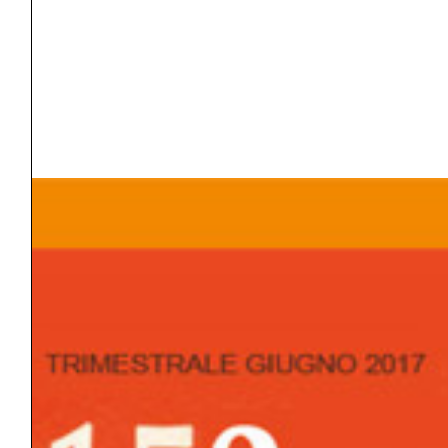
TAGS
ANGOSCIA
ATTIVITÀ/PASSIVITÀ
AZIONE TERAPEUTICA
BISOGNO/DESIDERIO
CAMBIAMENTO/TRASFORMAZIONE
COAZIONE A RIPETERE
COLLUSIONE
COLPA/VERGOGNA
CONFLITTO
CONSAPEVOLEZZA
CONSCIO/INCONSCIO/PRECONSCIO
COSCIENZA
CURA
DEPRESSIONE/MALINCONIA
FALSO SÉ/VERO SÉ