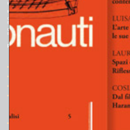
Registrazione al Tribunale di Padova n° 2463, 25 luglio 2018.
Registrazione al Tribunale di Milano n° 393, 22 novembre 1977.
Gli Argonauti. Rivista di Psicanalisi
ISBN 978-88-430-8722-8 ISSN 0391-7274
Quaderni de GLI ARGONAUTI
ISBN 978-88-430-8175-2 ISSN 2533-0446
PER CONOSCERCI
Home
Davide Lopez
gli Organi editoriali
la Rivista
Il progetto
Numeri pubblicati
i Quaderni