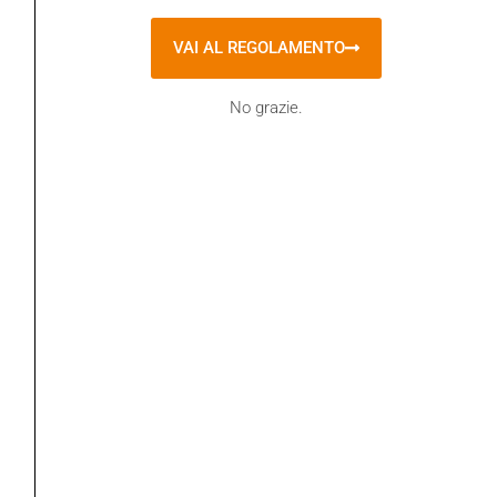
VAI AL REGOLAMENTO
CATEGORIE
No grazie.
Eventi
i Quaderni de “gli Argonauti”
In evidenza
la Rivista "Gli Argonauti"
la Rivista "Gli Argonauti" – prima parte
Libri
Senza categoria