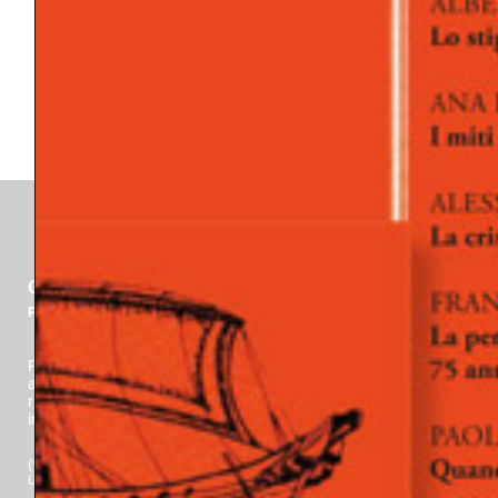
SVILUPPO/MATURAZIONE/EMANCIPAZIONE
SÉ
TECNICA PSICOANALITICA
TENSIONE RELAZIONALE
TRANSFERT/CONTROTRANSFERT
TRATTAMENTO
TRAUMA
GLI ARGONAUTI
Psicoanalisi e società
Fondata da Davide Lopez nel 1977, è Rivista Scientifica dedicata
alla riflessione su una nuova concezione della persona (Lopez):
risultato dell’emancipazione delle tensioni vitali e della loro
integrazione guidata dalla consapevolezza.
(*) Classificazione ANVUR (
Agenzia Nazionale di Valutazione del sistema
Universitario e della Ricerca
): “Rivista Scientifica” per l’Area 11 dal 2017.