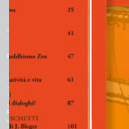
La collana
Pubblicazioni
i Libri
le News
Contatti
PER APPROFONDIRE
In ricordo di Davide Lopez
Rivista “Gli Argonauti. Psicoanalisi e società” N° 168 (1° parte)
– Maggio 2026
Quaderni de Gli Argonauti N° 37 – Dalla psicologia dell’io al
pluralismo e alla diversità
[Corso di formazione a Padova] La Psiche al Cinema –
“Solitudini” ed. 2026