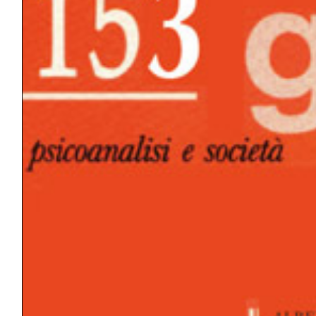
GUERRA
IDEALE DELL’IO/IO IDEALE/SUPER-IO
IDENTIFICAZIONE
IDENTITÀ
INTERPRETAZIONE
INTERSOGGETTIVITÀ
LIBIDO
LUTTO
MASOCHISMO
MEMORIA
MODELLO
NARCISISMO
PERTURBANTE
POTENZA
PRINCIPIO DI PIACERE/PULSIONE DI
MORTE
PSICOTERAPIA
SCISSIONE
SETTING
SOGGETTO/OGGETTO
SOGNO
SPERANZA