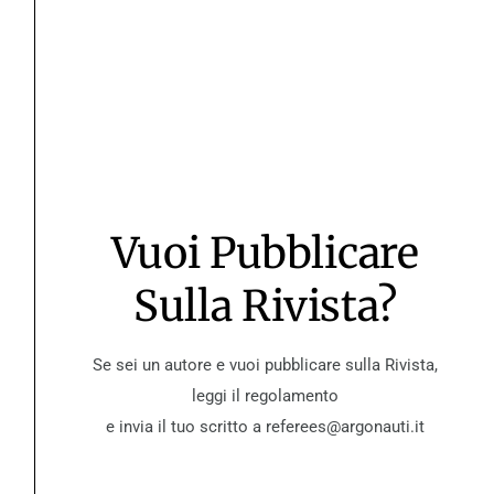
CERCA
Cerca
ULTIME NEWS
In ricordo di Davide Lopez
Vuoi Pubblicare
Rivista “Gli Argonauti. Psicoanalisi e società” N°
168 (1° parte) – Maggio 2026
Sulla Rivista?
Quaderni de Gli Argonauti N° 37 – Dalla psicologia
dell’io al pluralismo e alla diversità
Se sei un autore e vuoi pubblicare sulla Rivista,
[Corso di formazione a Padova] La Psiche al
leggi il regolamento
Cinema – “Solitudini” ed. 2026
e invia il tuo scritto a referees@argonauti.it
Rivista “Gli Argonauti. Psicoanalisi e società” N°
167 (2° parte) – Novembre 2025