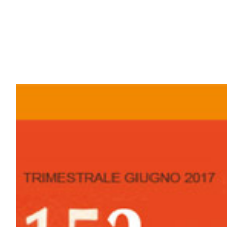
TAGS
ANGOSCIA
ATTIVITÀ/PASSIVITÀ
AZIONE TERAPEUTICA
BISOGNO/DESIDERIO
CAMBIAMENTO/TRASFORMAZIONE
COAZIONE A RIPETERE
COLLUSIONE
COLPA/VERGOGNA
CONFLITTO
CONSAPEVOLEZZA
CONSCIO/INCONSCIO/PRECONSCIO
COSCIENZA
CURA
DEPRESSIONE/MALINCONIA
FALSO SÉ/VERO SÉ
GIOCO DEI DOPPI RUOLI
GRUPPO