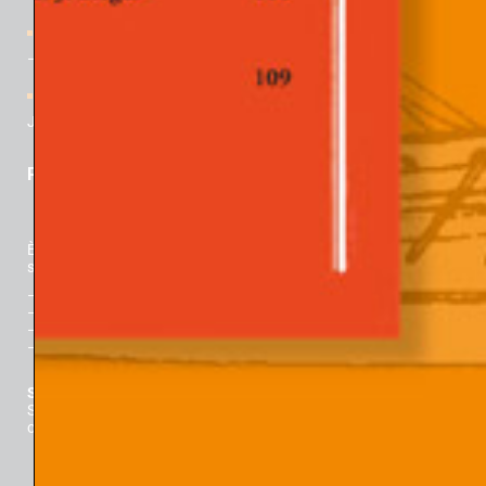
Rivista “Gli Argonauti. Psicoanalisi e società” N° 167 (2° parte)
– Novembre 2025
[Webinar] Ricordare Davide Lopez: con lectio di Theodore J.
Jacobs
PER ACQUISTARE
È possibile
acquistare i fascicoli a stampa direttamente online
su:
–
Padova University Press
–
Libreria Universitaria
–
La Feltrinelli
–
GoodBook.it
Sei una libreria e vuoi vendere la rivista?
Scrivici a questo indirizzo per ordini:
ordini.padovaunivesitypress@unipd.it