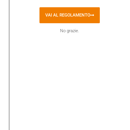
Theodore J. Jacobs
VAI AL REGOLAMENTO
No grazie.
CATEGORIE
Eventi
i Quaderni de “gli Argonauti”
In evidenza
la Rivista "Gli Argonauti"
la Rivista "Gli Argonauti" – prima parte
Libri
Senza categoria