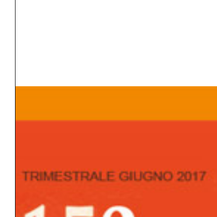
TAGS
ANGOSCIA
ATTIVITÀ/PASSIVITÀ
AZIONE TERAPEUTICA
BISOGNO/DESIDERIO
CAMBIAMENTO/TRASFORMAZIONE
COAZIONE A RIPETERE
COLLUSIONE
COLPA/VERGOGNA
CONFLITTO
CONSAPEVOLEZZA
CONSCIO/INCONSCIO/PRECONSCIO
COSCIENZA
CURA
DEPRESSIONE/MALINCONIA
FALSO SÉ/VERO SÉ