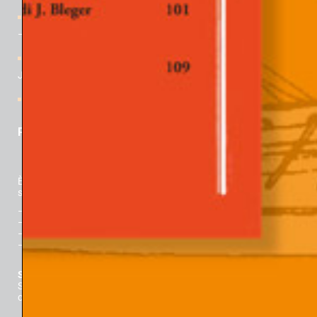
Rivista “Gli Argonauti. Psicoanalisi e società” N° 167 (2° parte)
– Novembre 2025
[Webinar] Ricordare Davide Lopez: con lectio di Theodore J.
Jacobs
Angelo Moroni e le concezioni di Davide Lopez
PER ACQUISTARE
È possibile
acquistare i fascicoli a stampa direttamente online
su:
–
Padova University Press
–
Libreria Universitaria
–
La Feltrinelli
–
GoodBook.it
Sei una libreria e vuoi vendere la rivista?
Scrivici a questo indirizzo per ordini:
ordini.padovaunivesitypress@unipd.it