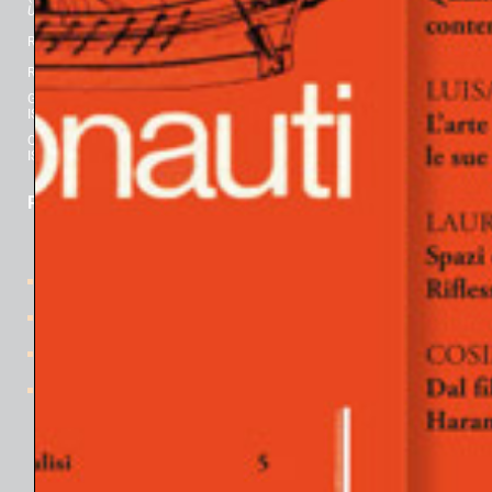
Universitario e della Ricerca
): “Rivista Scientifica” per l’Area 11 dal 2017.
Registrazione al Tribunale di Padova n° 2463, 25 luglio 2018.
Registrazione al Tribunale di Milano n° 393, 22 novembre 1977.
Gli Argonauti. Rivista di Psicanalisi
ISBN 978-88-430-8722-8 ISSN 0391-7274
Quaderni de GLI ARGONAUTI
ISBN 978-88-430-8175-2 ISSN 2533-0446
PER CONOSCERCI
Home
Davide Lopez
gli Organi editoriali
la Rivista
Il progetto
Numeri pubblicati