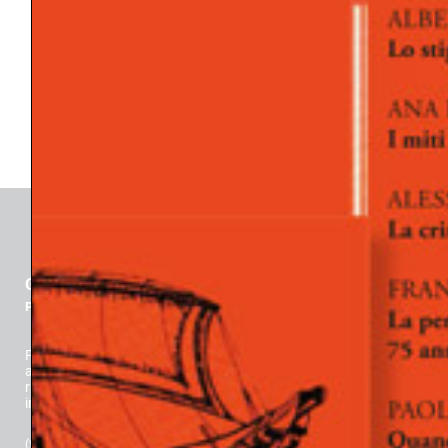
SOGNO
SPERANZA
SVILUPPO/MATURAZIONE/EMANCIPAZIONE
SÉ
TECNICA PSICOANALITICA
TENSIONE RELAZIONALE
TRANSFERT/CONTROTRANSFERT
TRATTAMENTO
TRAUMA
GLI ARGONAUTI
Psicoanalisi e società
Fondata da Davide Lopez nel 1977, è Rivista Scientifica dedicata
alla riflessione su una nuova concezione della persona (Lopez):
risultato dell’emancipazione delle tensioni vitali e della loro
integrazione guidata dalla consapevolezza.
(*) Classificazione ANVUR (
Agenzia Nazionale di Valutazione del sistema