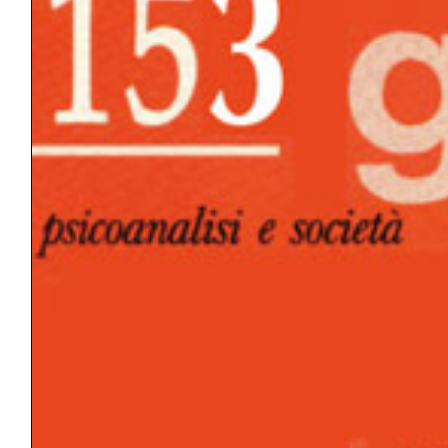
GIOCO DEI DOPPI RUOLI
GRUPPO
GUERRA
IDEALE DELL’IO/IO IDEALE/SUPER-IO
IDENTIFICAZIONE
IDENTITÀ
INTERPRETAZIONE
INTERSOGGETTIVITÀ
LIBIDO
LUTTO
MASOCHISMO
MEMORIA
MODELLO
NARCISISMO
PERTURBANTE
POTENZA
PRINCIPIO DI PIACERE/PULSIONE DI
MORTE
PSICOTERAPIA
SCISSIONE
SETTING
SOGGETTO/OGGETTO