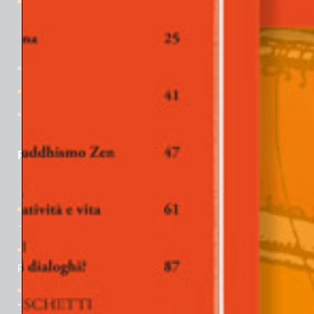
i Quaderni
La collana
Pubblicazioni
i Libri
le News
Contatti
PER APPROFONDIRE
Rivista “Gli Argonauti. Psicoanalisi e società” N° 168 (1° parte)
– Maggio 2026
Quaderni de Gli Argonauti N° 37 – Dalla psicologia dell’io al
pluralismo e alla diversità
[Corso di formazione a Padova] La Psiche al Cinema –
“Solitudini” ed. 2026