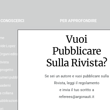
 CONOSCERCI
PER APPROFONDIRE
Vuoi
me
In ricordo di Davide Lopez
vide Lopez
Pubblicare
Rivista “Gli Argonauti. Psicoanal
società” N° 168 (1° parte) – Mag
 Organi editoriali
Sulla Rivista?
2026
Rivista
Quaderni de Gli Argonauti N° 3
l progetto
Dalla psicologia dell’io al plurali
Se sei un autore e vuoi pubblicare sulla
umeri pubblicati
alla diversità
Rivista, leggi il regolamento
uaderni
[Corso di formazione a Padova
e invia il tuo scritto a
a collana
Psiche al Cinema – “Solitudini” e
referees@argonauti.it
ubblicazioni
Rivista “Gli Argonauti. Psicoanal
bri
società” N° 167 (2° parte) – No