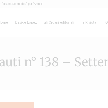
“Rivista Scientifica” per l’Area 11
Home
Davide Lopez
gli Organi editoriali
la Rivista
i 
auti n° 138 – Sett