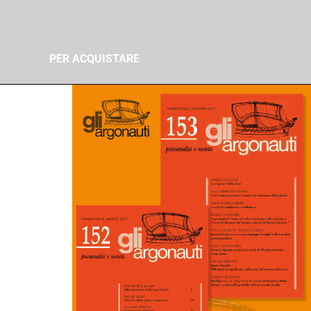
PER ACQUISTARE
È possibile
acquistare i fascicoli a
stampa direttamente online
su:
isi e
–
Padova University Press
–
Libreria Universitaria
gio
–
La Feltrinelli
–
GoodBook.it
7 –
Sei una libreria e vuoi vendere la
smo e
rivista?
Scrivici a questo indirizzo per ordini:
ordini.padovaunivesitypress@unipd.it
] La
d. 2026
isi e
vembre