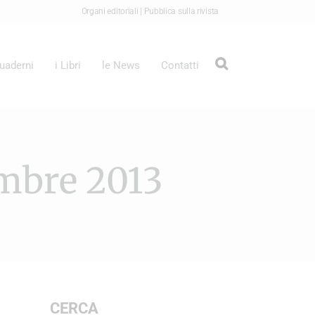
|
Organi editoriali
Pubblica sulla rivista
Quaderni
i Libri
le News
Contatti
embre 2013
CERCA