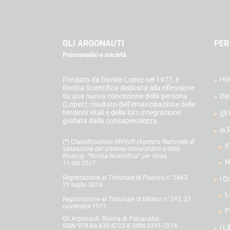
GLI ARGONAUTI
PER
Psicoanalisi e società
Ho
Fondata da Davide Lopez nel 1977, è
Rivista Scientifica dedicata alla riflessione
su una nuova concezione della persona
Da
(Lopez): risultato dell’emancipazione delle
tensioni vitali e della loro integrazione
gli
guidata dalla consapevolezza.
la 
(*) Classificazione ANVUR (
Agenzia Nazionale di
I
Valutazione del sistema Universitario e della
Ricerca
): “Rivista Scientifica” per l’Area
N
11 dal 2017.
Registrazione al Tribunale di Padova n° 2463,
i Q
25 luglio 2018.
L
Registrazione al Tribunale di Milano n° 393, 22
novembre 1977.
P
Gli Argonauti. Rivista di Psicanalisi
ISBN 978-88-430-8722-8 ISSN 0391-7274
i Li