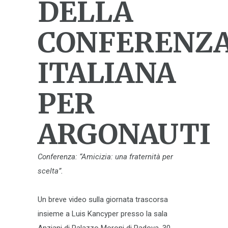
DELLA
CONFERENZ
ITALIANA
PER
ARGONAUTI
Conferenza: “Amicizia: una fraternità per
scelta”.
Un breve video sulla giornata trascorsa
insieme a Luis Kancyper presso la sala